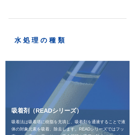
水処理の種類
吸着剤（READシリーズ）
吸着法は吸着塔に樹脂を充填し、吸着剤を通液することで液
体の対象元素を吸着、除去します。READシリーズではフッ