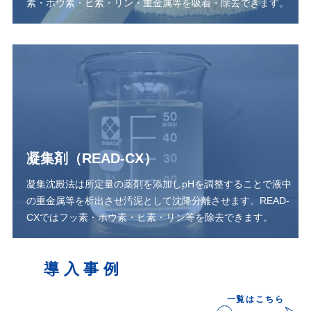
素・ホウ素・ヒ素・リン・重金属等を吸着・除去できます。
凝集剤（READ-CX）
凝集沈殿法は所定量の薬剤を添加しpHを調整することで液中
の重金属等を析出させ汚泥として沈降分離させます。READ-
CXではフッ素・ホウ素・ヒ素・リン等を除去できます。
導入事例
一覧はこちら