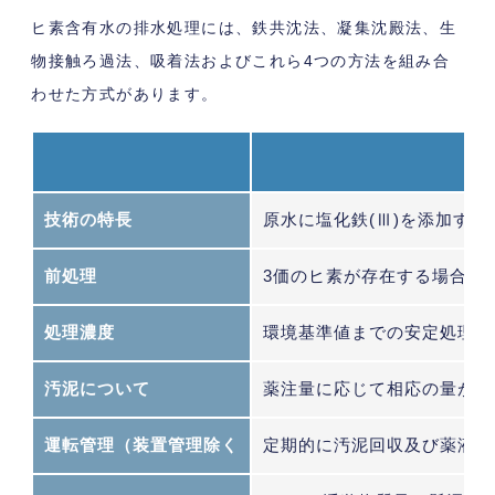
ヒ素含有水の排水処理には、鉄共沈法、凝集沈殿法、生
物接触ろ過法、吸着法およびこれら4つの方法を組み合
わせた方式があります。
技術の特長
原水に塩化鉄(Ⅲ)を添加す
前処理
3価のヒ素が存在する場合は
処理濃度
環境基準値までの安定処理は
汚泥について
薬注量に応じて相応の量が発
運転管理（装置管理除く
定期的に汚泥回収及び薬液補